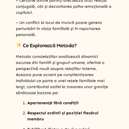
– Certurile dintre părinți afectează atât relația
conjugală, cât și dezvoltarea psiho-emoțională a
copilului.
– Un conflict la locul de muncă poate genera
perturbări în viața familială și în raportarea
personală.
Ce Explorează Metoda?
Metoda constelațiilor analizează dinamici
ascunse din familii și grupuri umane, oferind o
perspectivă nouă asupra relațiilor interne.
Aceasta pune accent pe conștientizarea
individului ca parte a unei rețele familiale mai
largi, contribuind astfel la trasarea unor granițe
sănătoase bazate pe:
Apartenență fără condiții
Respectul ordinii și poziției fiecărui
membru