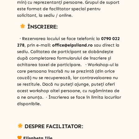
min) cu reprezentanți persoane. Grupul de suport
este format de facilitator special pentru
solicitant, la sediu / online.
ÎNSCRIERE:
· Rezervarea locului se face telefonic la
0790 022
278
, prin e-mail:
office@elpsiland.ro
sau direct la
sediu. Calitatea de participant se dobândește
după completarea formularului de înscriere și
achitarea taxei de participare. · Workshop-ul la
care persoana înscrisă nu se prezintă (din orice
cauză) nu se recuperează, iar contravaloarea nu
se restituie. Dacă nu puteți ajunge, puteți oferi
acest workshop altei persoane, cu rugămintea de
a ne anunța. · Înscrierea se face în limita locurilor
disponibile.
DESPRE FACILITATOR:
Elisabeta Ilie