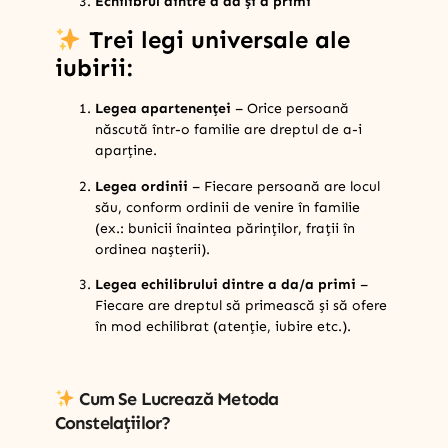
Echilibrul dintre a da și a primi
Trei legi universale ale
iubirii:
Legea apartenenței
– Orice persoană
născută într-o familie are dreptul de a-i
aparține.
Legea ordinii
– Fiecare persoană are locul
său, conform ordinii de venire în familie
(ex.: bunicii înaintea părinților, frații în
ordinea nașterii).
Legea echilibrului dintre a da/a primi
–
Fiecare are dreptul să primească și să ofere
în mod echilibrat (atenție, iubire etc.).
Cum Se Lucrează Metoda
Constelațiilor?