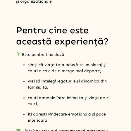
și organizaționale
Pentru cine este
această experiență?
Este pentru tine dacă:
simți că viața te-a adus într-un blocaj și
cauți o cale de a merge mai departe,
vrei să înțelegi legăturile și dinamica din
familia ta,
cauți armonie între inima ta și viața de zi
cu zi,
îți dorești vindecare emoțională și pace
interioară.
„Înțelege trecutul, armonizează prezentul.”