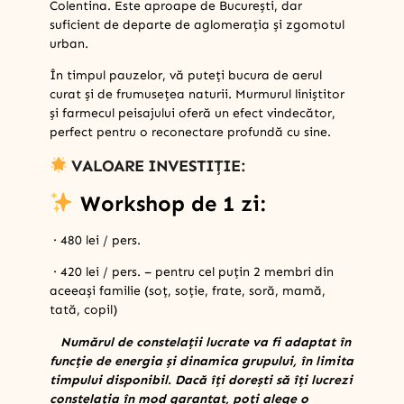
Colentina. Este aproape de București, dar
suficient de departe de aglomerația și zgomotul
urban.
În timpul pauzelor, vă puteți bucura de aerul
curat și de frumusețea naturii. Murmurul liniștitor
și farmecul peisajului oferă un efect vindecător,
perfect pentru o reconectare profundă cu sine.
VALOARE INVESTIȚIE:
Workshop de 1 zi:
· 480 lei / pers.
· 420 lei / pers. – pentru cel puțin 2 membri din
aceeași familie (soț, soție, frate, soră, mamă,
tată, copil)
Numărul de constelații lucrate va fi adaptat în
funcție de energia și dinamica grupului, în limita
timpului disponibil. Dacă îți dorești să îți lucrezi
constelația în mod garantat, poți alege o