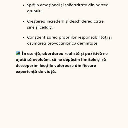
Sprijin emoțional și solidaritate din partea
grupului.
Creșterea încrederii și deschiderea către
sine și ceilalți.
Conștientizarea propriilor responsabilități și
asumarea provocărilor cu demnitate.
În esență, abordarea realistă și pozitivă ne
ajută să evoluăm, să ne depășim limitele și să
descoperim lecțiile valoroase din fiecare
experiență de viață.