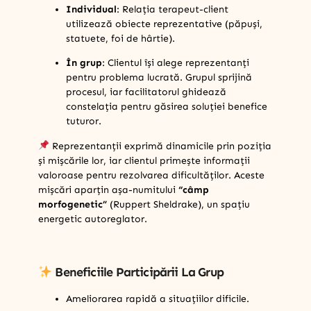
Individual
: Relația terapeut-client
utilizează obiecte reprezentative (păpuși,
statuete, foi de hârtie).
În grup
: Clientul își alege reprezentanți
pentru problema lucrată. Grupul sprijină
procesul, iar facilitatorul ghidează
constelația pentru găsirea soluției benefice
tuturor.
Reprezentanții exprimă dinamicile prin poziția
și mișcările lor, iar clientul primește informații
valoroase pentru rezolvarea dificultăților. Aceste
mișcări aparțin așa-numitului
“câmp
morfogenetic”
(Ruppert Sheldrake), un spațiu
energetic autoreglator.
Beneficiile Participării La Grup
Ameliorarea rapidă a situațiilor dificile.