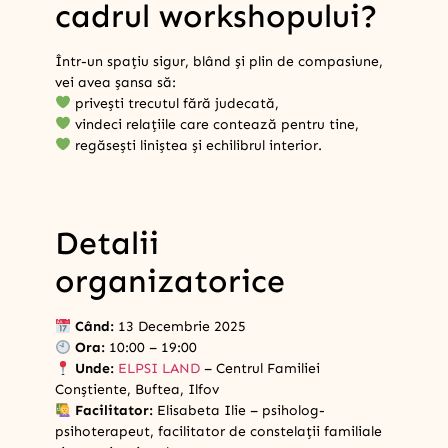
cadrul workshopului?
Într-un spațiu sigur, blând și plin de compasiune,
vei avea șansa să:
privești trecutul fără judecată,
vindeci relațiile care contează pentru tine,
regăsești liniștea și echilibrul interior.
Detalii
organizatorice
Când:
13 Decembrie 2025
Ora:
10:00 – 19:00
Unde:
ELPSI LAND
– Centrul Familiei
Conștiente, Buftea, Ilfov
Facilitator:
Elisabeta Ilie – psiholog-
psihoterapeut, facilitator de constelații familiale