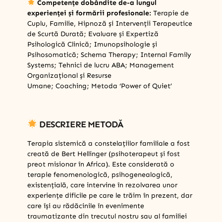
Competențe dobândite de-a lungul
experienței și formării profesionale:
Terapie de
Cuplu, Familie, Hipnoză și Intervenții Terapeutice
de Scurtă Durată; Evaluare și Expertiză
Psihologică Clinică; Imunopsihologie și
Psihosomatică; Schema Therapy; Internal Family
Systems; Tehnici de lucru ABA; Management
Organizațional și Resurse
Umane; Coaching; Metoda ‘Power of Quiet’
DESCRIERE METODĂ
Terapia sistemică a constelațiilor familiale a fost
creată de Bert Hellinger (psihoterapeut și fost
preot misionar în Africa). Este considerată o
terapie fenomenologică, psihogenealogică,
existențială, care intervine în rezolvarea unor
experiențe dificile pe care le trăim în prezent, dar
care își au rădăcinile în evenimente
traumatizante din trecutul nostru sau al familiei