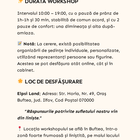
DURATA WORKSHOP
Intervalul 10:00 – 19:00, cu o pauză de prânz de
1h-1h și 30 min, stabilită de comun acord, și cu 2
pauze de confort: una dimineața și alta după-
amiaza.
Notă:
La cerere, există posibilitatea
organizării de ședințe individuale, personalizate,
utilizând reprezentanți persoane sau figurine.
Acestea se pot desfășura atât online, cât și în
cabinet.
LOC DE DESFĂȘURARE
Elpsi Land
; Adresa: Str. Horia, Nr. 49, Oraș
Buftea, Jud. Ilfov, Cod Poștal 070000
“
Răspunsurile potrivite sufletului nostru vin
din liniște.
“
Locația workshopului se află în Buftea, într-o
zonă foarte frumoasă și liniștită, pe malul lacului