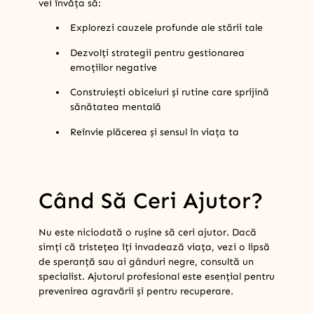
vei învăța să:
Explorezi cauzele profunde ale stării tale
Dezvolți strategii pentru gestionarea
emoțiilor negative
Construiești obiceiuri și rutine care sprijină
sănătatea mentală
Reînvie plăcerea și sensul în viața ta
Când Să Ceri Ajutor?
Nu este niciodată o rușine să ceri ajutor. Dacă
simți că tristețea îți invadează viața, vezi o lipsă
de speranță sau ai gânduri negre, consultă un
specialist. Ajutorul profesional este esențial pentru
prevenirea agravării și pentru recuperare.