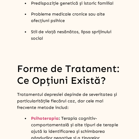
Predispoziție genetică și istoric familial
Probleme medicale cronice sau alte
afecțiuni psihice
Stil de viață nesănătos, lipsa sprijinului
social
Forme de Tratament:
Ce Opțiuni Există?
Tratamentul depresiei depinde de severitatea și
particularitățile fiecărui caz, dar cele mai
frecvente metode includ:
Psihoterapia
:
Terapia cognitiv-
comportamentală și alte tipuri de terapie
ajută la identificarea și schimbarea
gândurilor negative și a tiparelor