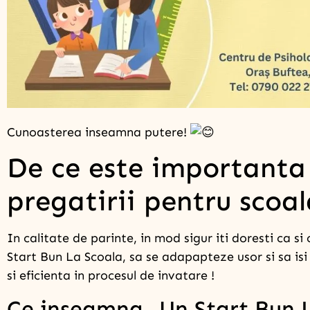
Cunoasterea inseamna putere!
De ce este importanta
pregatirii pentru scoa
In calitate de parinte, in mod sigur iti doresti ca si
Start Bun La Scoala, sa se adapapteze usor si sa is
si eficienta in procesul de invatare !
Ce inseamna „Un Start Bun 