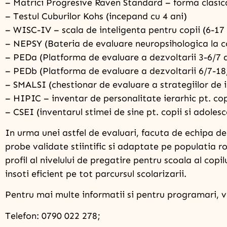
– Matrici Progresive Raven Standard – forma clasic
– Testul Cuburilor Kohs (incepand cu 4 ani)
– WISC-IV – scala de inteligenta pentru copii (6-17 
– NEPSY (Bateria de evaluare neuropsihologica la co
– PEDa (Platforma de evaluare a dezvoltarii 3-6/7 
– PEDb (Platforma de evaluare a dezvoltarii 6/7-18
– SMALSI (chestionar de evaluare a strategiilor de 
– HIPIC – inventar de personalitate ierarhic pt. cop
– CSEI (inventarul stimei de sine pt. copii si adolesc
In urma unei astfel de evaluari, facuta de echipa de 
probe validate stiintific si adaptate pe populatia 
profil al nivelului de pregatire pentru scoala al copi
insoti eficient pe tot parcursul scolarizarii.
Pentru mai multe informatii si pentru programari, 
Telefon: 0790 022 278;