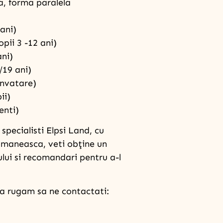
a, forma paralela
ani)
pii 3 -12 ani)
ani)
/19 ani)
invatare)
ii)
enti)
specialisti Elpsi Land, cu
romaneasca, veti obţine un
lului si recomandari pentru a-l
va rugam sa ne contactati: