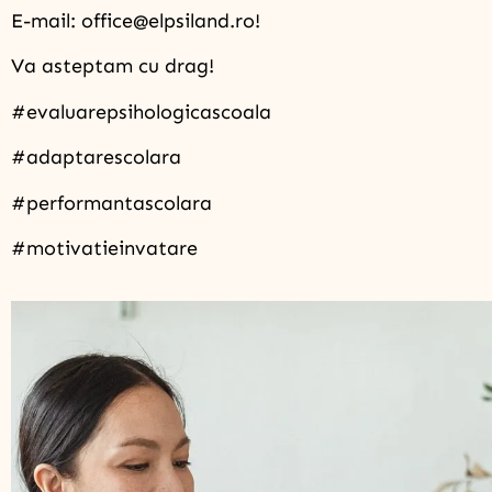
E-mail: office@elpsiland.ro!
Va asteptam cu drag!
#evaluarepsihologicascoala
#adaptarescolara
#performantascolara
#motivatieinvatare