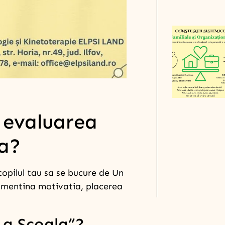
 evaluarea
la?
 copilul tau sa se bucure de Un
i mentina motivatia, placerea
La Scoala”?