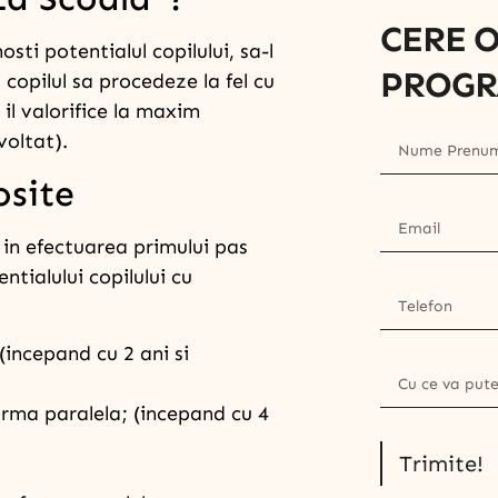
CERE 
ti potentialul copilului, sa-l
PROGR
i copilul sa procedeze la fel cu
 il valorifice la maxim
voltat).
osite
e in efectuarea primului pas
tialului copilului cu
(incepand cu 2 ani si
orma paralela; (incepand cu 4
Trimite!