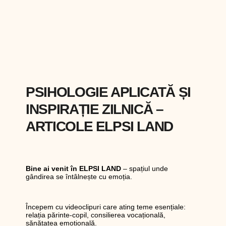
PSIHOLOGIE APLICATĂ ȘI
INSPIRAȚIE ZILNICĂ –
ARTICOLE ELPSI LAND
Bine ai venit în ELPSI LAND
– spațiul unde
gândirea se întâlnește cu emoția.
Începem cu videoclipuri care ating teme esențiale:
relația părinte-copil, consilierea vocațională,
sănătatea emoțională.